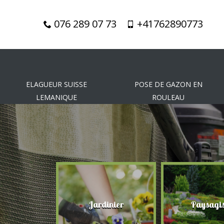
076 289 07 73
+41762890773
ELAGUEUR SUISSE
POSE DE GAZON EN
LEMANIQUE
ROULEAU
gueur
Jardinier
Paysagis