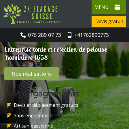
MENU
Devis gratuit
076 289 07 73
+41762890773
Entreprise tonte et réfection de pelouse
Rossiniere 1658
Nos réalisations
Nos engagements
Devis et déplacement gratuits
Sans engagement
Artisan passionné