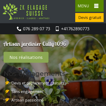
MENU
Devis gratuit
076 289 07 73
+41762890773
Artisan jardinier Cully 1096
Nos réalisations
Nos engagements
Devis et déplacement gratuits
Sans engagement
Artisan passionné