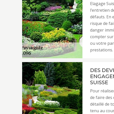
Elagage Sui
l’entretien 
défauts. En 
risque de fa
danger immi
compter sur 
ou votre par
prestations.
DES DEVI
ENGAGEM
SUISSE
Pour réaliser
de faire des
détaillé de 
tenu au cour