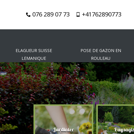
076 289 07 73
+41762890773
ELAGUEUR SUISSE
POSE DE GAZON EN
LEMANIQUE
ROULEAU
gueur
Jardinier
Paysagis