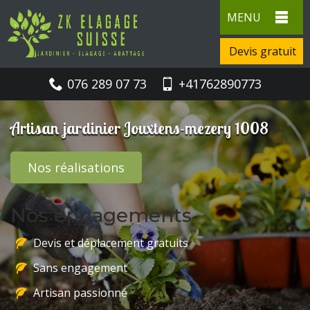
MENU
Devis gratuit
076 289 07 73
+41762890773
Artisan jardinier Jouxtens-mezery 1008
Nos réalisations
Nos engagements
Devis et déplacement gratuits
Sans engagement
Artisan passionné