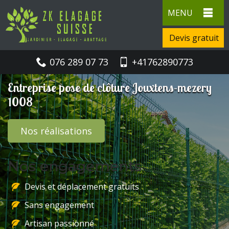
MENU
Devis gratuit
076 289 07 73
+41762890773
Entreprise pose de clôture Jouxtens-mezery
1008
Nos réalisations
Nos engagements
Devis et déplacement gratuits
Sans engagement
Artisan passionné