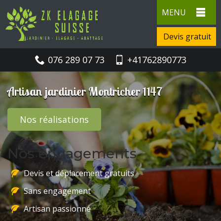
MENU
Devis gratuit
076 289 07 73
+41762890773
Artisan jardinier Montricher 1147
Nos réalisations
Nos engagements
Devis et déplacement gratuits
Sans engagement
Artisan passionné