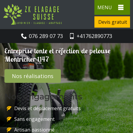
MENU
Devis gratuit
076 289 07 73
+41762890773
Entreprise tonte et réfection de pelouse
Montricher 1147
Nos réalisations
Nos engagements
Devis et déplacement gratuits
Sans engagement
Artisan passionné