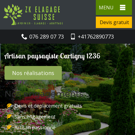
MENU
Devis gratuit
076 289 07 73
+41762890773
Artisan paysagiste Cartigny 1236
Nos réalisations
Nos engagements
Devis et déplacement gratuits
Sans engagement
Artisan passionné