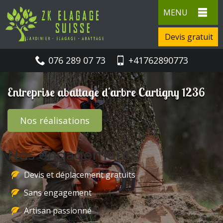
MENU
Devis gratuit
076 289 07 73
+41762890773
Entreprise abattage d'arbre Cartigny 1236
Nos réalisations
Nos engagements
Devis et déplacement gratuits
Sans engagement
Artisan passionné