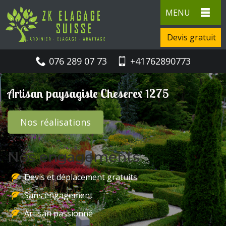
MENU
Devis gratuit
076 289 07 73
+41762890773
Artisan paysagiste Cheserex 1275
Nos réalisations
Nos engagements
Devis et déplacement gratuits
Sans engagement
Artisan passionné