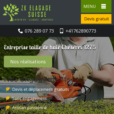
MENU
Devis gratuit
076 289 07 73
+41762890773
Entreprise taille de haie Cheserex 1275
Nos réalisations
Nos engagements
Devis et déplacement gratuits
Sans engagement
Artisan passionné