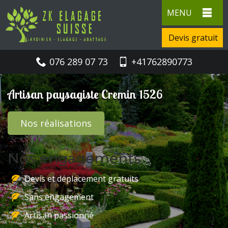
MENU
Devis gratuit
076 289 07 73
+41762890773
Artisan paysagiste Cremin 1526
Nos réalisations
Nos engagements
Devis et déplacement gratuits
Sans engagement
Artisan passionné