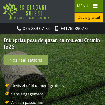
MENU
Devis gratuit
076 289 07 73
+41762890773
Entreprise pose de gazon en rouleau Cremin
1526
Nos réalisations
Nos engagements
Devis et déplacement gratuits
Sans engagement
Artisan passionné