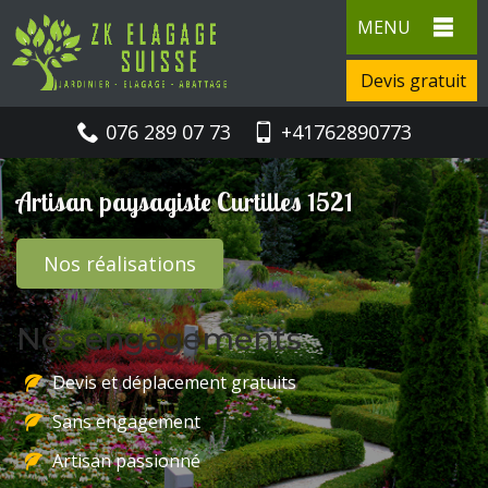
MENU
Devis gratuit
076 289 07 73
+41762890773
Artisan paysagiste Curtilles 1521
Nos réalisations
Nos engagements
Devis et déplacement gratuits
Sans engagement
Artisan passionné