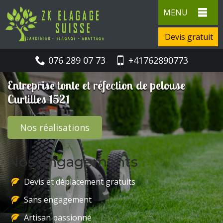
MENU
Devis gratuit
076 289 07 73
+41762890773
Entreprise tonte et réfection de pelouse
Curtilles 1521
Nos réalisations
Nos engagements
Devis et déplacement gratuits
Sans engagement
Artisan passionné