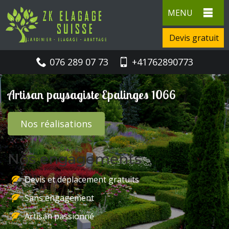
MENU
Devis gratuit
076 289 07 73
+41762890773
Artisan paysagiste Epalinges 1066
Nos réalisations
Nos engagements
Devis et déplacement gratuits
Sans engagement
Artisan passionné