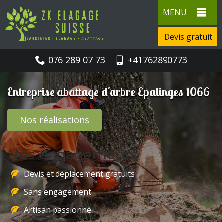
MENU
Devis gratuit
076 289 07 73
+41762890773
Entreprise abattage d'arbre Epalinges 1066
Nos réalisations
Nos engagements
Devis et déplacement gratuits
Sans engagement
Artisan passionné