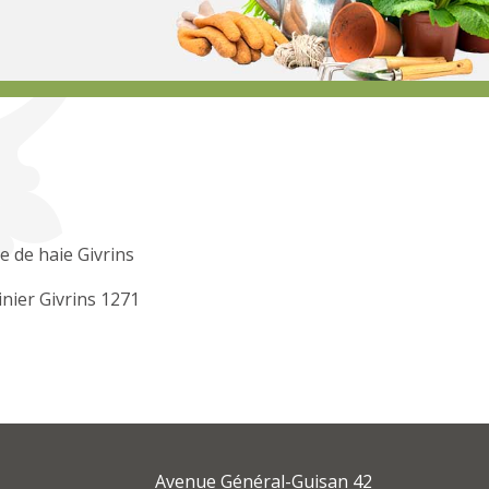
le de haie Givrins
inier Givrins 1271
Avenue Général-Guisan 42