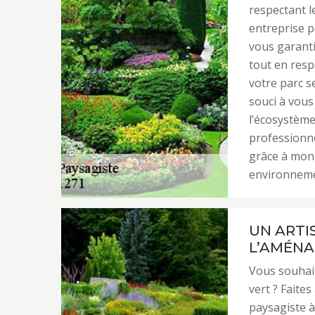
respectant l
entreprise p
vous garanti
tout en resp
votre parc s
souci à vous
l’écosystème.
professionne
grâce à mon 
environnemen
UN ARTI
L’AMÉNA
Vous souhait
vert ? Faite
paysagiste à 