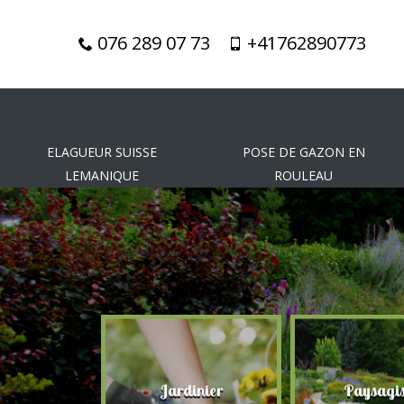
076 289 07 73
+41762890773
ELAGUEUR SUISSE
POSE DE GAZON EN
LEMANIQUE
ROULEAU
gueur
Jardinier
Paysagis