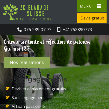
MENU
Devis gratuit
076 289 07 73
+41762890773
Entreprise tonte et réfection de pelouse
Givrins 1271
Nos réalisations
Nos engagements
Devis et déplacement gratuits
Sans engagement
Artisan passionné