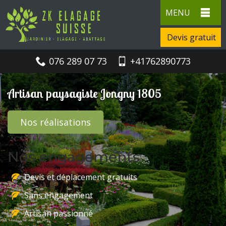
MENU
Devis gratuit
076 289 07 73
+41762890773
Artisan paysagiste Jongny 1805
Nos réalisations
Nos engagements
Devis et déplacement gratuits
Sans engagement
Artisan passionné