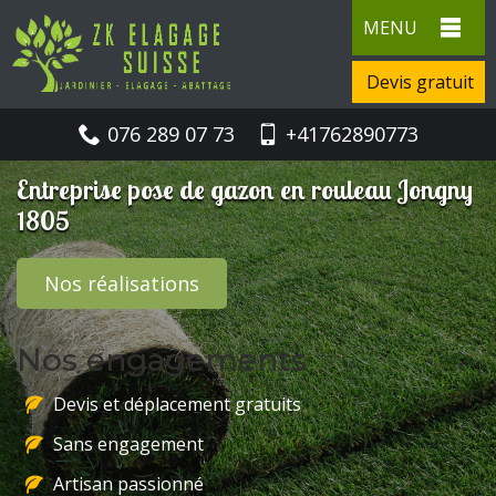
MENU
Devis gratuit
076 289 07 73
+41762890773
Entreprise pose de gazon en rouleau Jongny
1805
Nos réalisations
Nos engagements
Devis et déplacement gratuits
Sans engagement
Artisan passionné