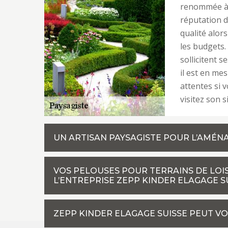
renommée à J
réputation d
qualité alors
les budgets.
sollicitent s
il est en me
attentes si v
visitez son s
UN ARTISAN PAYSAGISTE POUR L’AMÉN
VOS PELOUSES POUR TERRAINS DE LOIS
L’ENTREPRISE ZEPP KINDER ELAGAGE S
ZEPP KINDER ELAGAGE SUISSE PEUT V