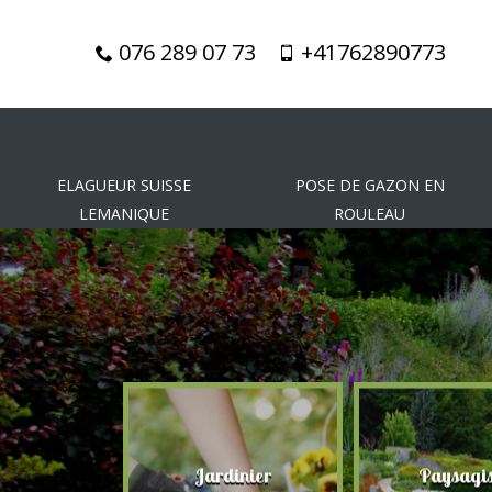
076 289 07 73
+41762890773
ELAGUEUR SUISSE
POSE DE GAZON EN
LEMANIQUE
ROULEAU
gueur
Jardinier
Paysagis