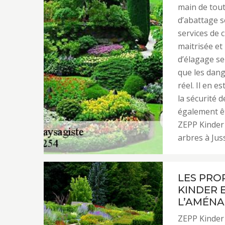
main de tout
d’abattage s
services de 
maitrisée et
d’élagage se
que les dang
réel. Il en 
la sécurité 
également êt
ZEPP Kinder 
arbres à Jus
LES PRO
KINDER 
L’AMÉNA
ZEPP Kinder 