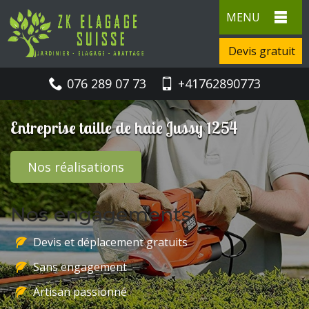
MENU
Devis gratuit
076 289 07 73
+41762890773
Entreprise taille de haie Jussy 1254
Nos réalisations
Nos engagements
Devis et déplacement gratuits
Sans engagement
Artisan passionné