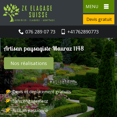
MENU
Devis gratuit
076 289 07 73
+41762890773
Artisan paysagiste Mauraz 1148
Nos réalisations
Nos engagements
Devis et déplacement gratuits
Sans engagement
Artisan passionné