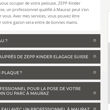
vous occuper de votre pelouse, ZEPP Kinder
se, un professionnel qualifié à Mauraz peut s’en
 vous. Avec mes services, vous pouvez être
ar votre gazon sera entre de bonnes mains.
U ?
UPRÈS DE ZEPP KINDER ELAGAGE SUISSE
 PLAQUE ?
OFESSIONNEL POUR LA POSE DE VOTRE
IN OU PARC À MAURAZ
ULEAU AVEC UN PROFESSIONNEL À MAURAZ