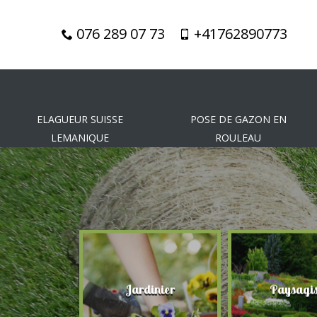
076 289 07 73
+41762890773
ELAGUEUR SUISSE
POSE DE GAZON EN
LEMANIQUE
ROULEAU
gueur
Jardinier
Paysagis