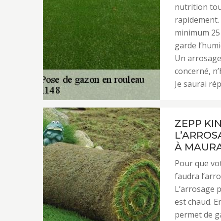
nutrition tou
rapidement. 
minimum 25 c
garde l’humid
Un arrosage
concerné, n’
Je saurai ré
ZEPP KI
L’ARROS
À MAUR
Pour que vot
faudra l’arr
L’arrosage p
est chaud. E
permet de ga