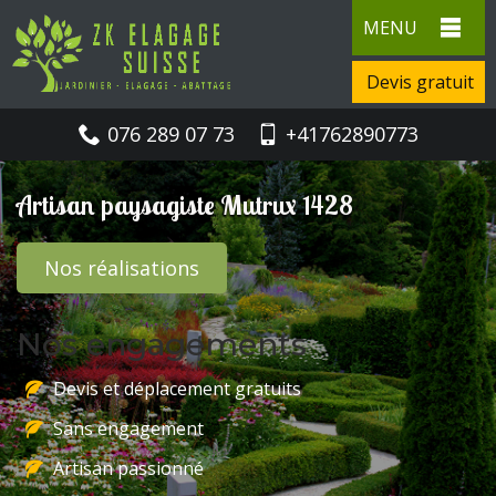
MENU
Devis gratuit
076 289 07 73
+41762890773
Artisan paysagiste Mutrux 1428
Nos réalisations
Nos engagements
Devis et déplacement gratuits
Sans engagement
Artisan passionné