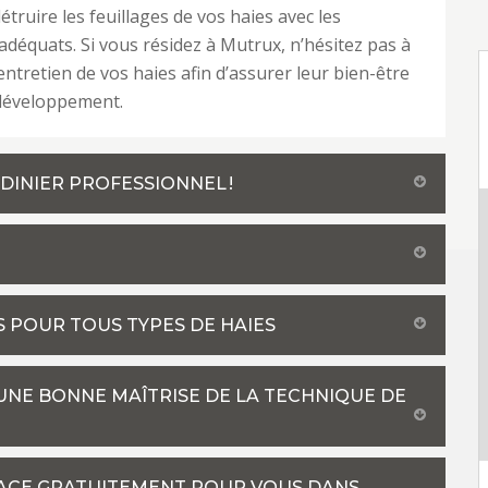
étruire les feuillages de vos haies avec les
adéquats. Si vous résidez à Mutrux, n’hésitez pas à
entretien de vos haies afin d’assurer leur bien-être
 développement.
ARDINIER PROFESSIONNEL !
S POUR TOUS TYPES DE HAIES
T UNE BONNE MAÎTRISE DE LA TECHNIQUE DE
LACE GRATUITEMENT POUR VOUS DANS