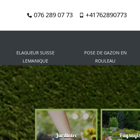
076 289 07 73
+41762890773
ELAGUEUR SUISSE
POSE DE GAZON EN
LEMANIQUE
ROULEAU
gueur
Jardinier
Paysagis