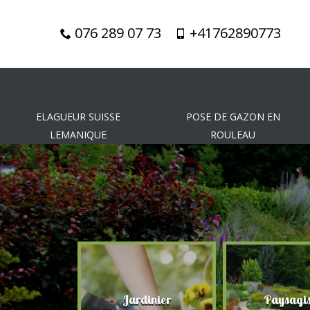
076 289 07 73
+41762890773
ELAGUEUR SUISSE
POSE DE GAZON EN
LEMANIQUE
ROULEAU
gueur
Jardinier
Paysagis