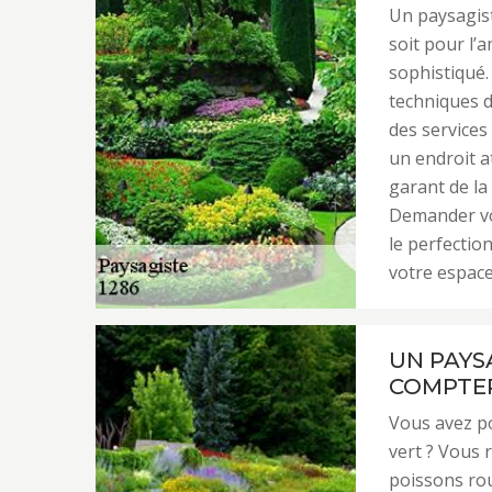
Un paysagist
soit pour l’
sophistiqué.
techniques d
des services
un endroit a
garant de la 
Demander vo
le perfectio
votre espace
UN PAYS
COMPTER
Vous avez p
vert ? Vous 
poissons rou