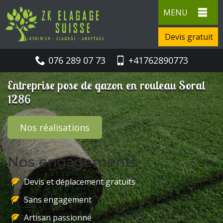
MENU
Devis gratuit
076 289 07 73
+41762890773
Entreprise pose de gazon en rouleau Soral
1286
Nos réalisations
Nos engagements
Devis et déplacement gratuits
Sans engagement
Artisan passionné