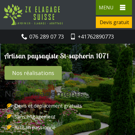
MENU
Devis gratuit
076 289 07 73
+41762890773
Artisan paysagiste St-saphorin 1071
Nos réalisations
Nos engagements
Devis et déplacement gratuits
Sans engagement
Artisan passionné