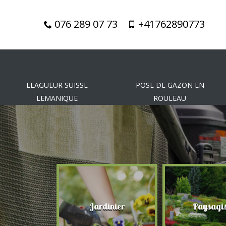
076 289 07 73
+41762890773
ELAGUEUR SUISSE
POSE DE GAZON EN
LEMANIQUE
ROULEAU
gueur
Jardinier
Paysagis