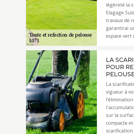
légèreté la 
Elagage Suis
travaux de 
garantirai u
espace vert 
LA SCAR
POUR RE
PELOUS
La scarifica
vigueur à vo
l’élimination
l'accumulati
sur la surfa
compacte et
scarificatio