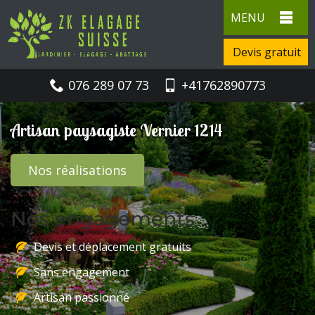
MENU
Devis gratuit
076 289 07 73
+41762890773
Artisan paysagiste Vernier 1214
Nos réalisations
Nos engagements
Devis et déplacement gratuits
Sans engagement
Artisan passionné