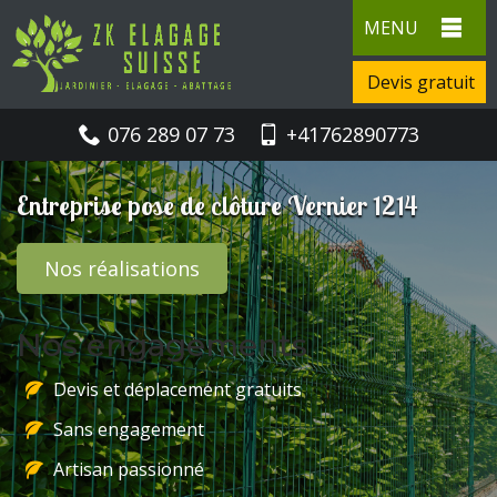
MENU
Devis gratuit
076 289 07 73
+41762890773
Entreprise pose de clôture Vernier 1214
Nos réalisations
Nos engagements
Devis et déplacement gratuits
Sans engagement
Artisan passionné