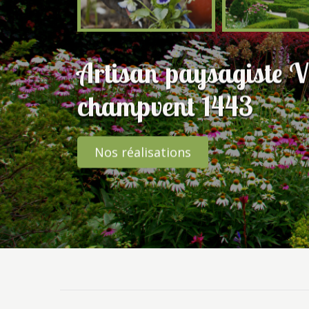
Artisan paysagiste V
champvent 1443
Nos réalisations