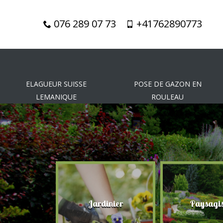
076 289 07 73
+41762890773
ELAGUEUR SUISSE
POSE DE GAZON EN
LEMANIQUE
ROULEAU
gueur
Jardinier
Paysagis