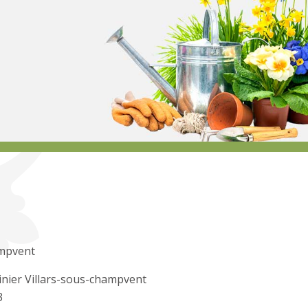
mpvent
inier Villars-sous-champvent
3