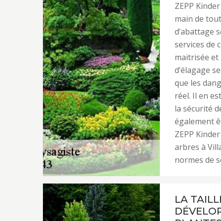
ZEPP Kinder 
main de tout
d’abattage s
services de 
maitrisée et
d’élagage se
que les dang
réel. Il en 
la sécurité 
également êt
ZEPP Kinder 
arbres à Vil
normes de sé
LA TAIL
DÉVELOP