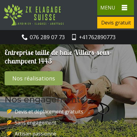
MENU
Devis gratuit
076 289 07 73
+41762890773
Entreprise taille de haie Villars-sous-
champvent 1443
Nos réalisations
Nos engagements
Devis et déplacement gratuits
Sans engagement
Artisan passionné