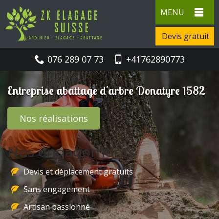
MENU
Devis gratuit
076 289 07 73
+41762890773
Entreprise abattage d'arbre Donatyre 1582
Nos réalisations
Nos engagements
Devis et déplacement gratuits
Sans engagement
Artisan passionné