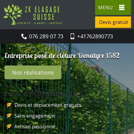
MENU
Devis gratuit
076 289 07 73
+41762890773
Entreprise pose de clôture Donatyre 1582
Nos réalisations
Nos engagements
Devis et déplacement gratuits
Sans engagement
Artisan passionné