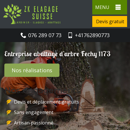
MENU
Devis gratuit
076 289 07 73
+41762890773
Entreprise abattage d'arbre Fechy 1173
Nos réalisations
Nos engagements
Devis et déplacement gratuits
Sans engagement
Artisan passionné