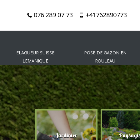
076 289 07 73
+41762890773
ELAGUEUR SUISSE
POSE DE GAZON EN
LEMANIQUE
ROULEAU
gueur
Jardinier
Paysagis