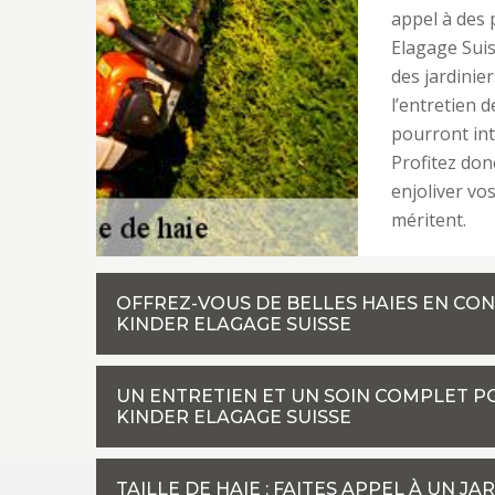
appel à des 
Elagage Suis
des jardinie
l’entretien d
pourront int
Profitez donc
enjoliver vos
méritent.
OFFREZ-VOUS DE BELLES HAIES EN CON
KINDER ELAGAGE SUISSE
UN ENTRETIEN ET UN SOIN COMPLET PO
KINDER ELAGAGE SUISSE
TAILLE DE HAIE : FAITES APPEL À UN J