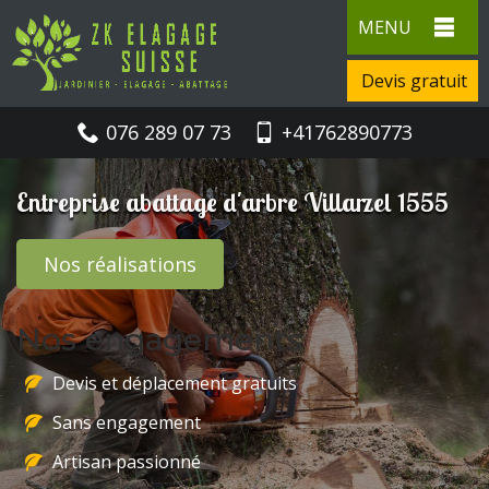
MENU
Devis gratuit
076 289 07 73
+41762890773
Entreprise abattage d'arbre Villarzel 1555
Nos réalisations
Nos engagements
Devis et déplacement gratuits
Sans engagement
Artisan passionné