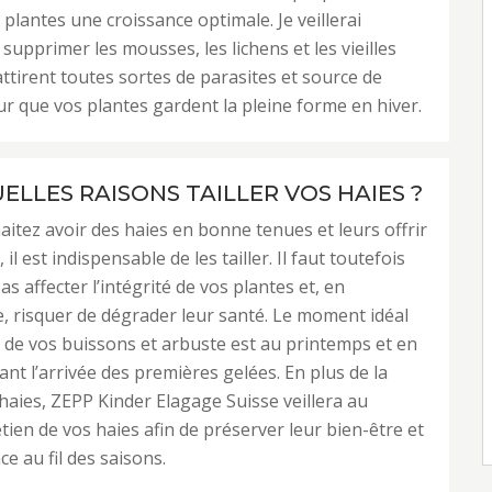
s plantes une croissance optimale. Je veillerai
supprimer les mousses, les lichens et les vieilles
attirent toutes sortes de parasites et source de
r que vos plantes gardent la pleine forme en hiver.
ELLES RAISONS TAILLER VOS HAIES ?
aitez avoir des haies en bonne tenues et leurs offrir
 il est indispensable de les tailler. Il faut toutefois
pas affecter l’intégrité de vos plantes et, en
 risquer de dégrader leur santé. Le moment idéal
le de vos buissons et arbuste est au printemps et en
nt l’arrivée des premières gelées. En plus de la
s haies, ZEPP Kinder Elagage Suisse veillera au
etien de vos haies afin de préserver leur bien-être et
ce au fil des saisons.