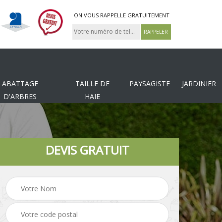
ON VOUS RAPPELLE GRATUITEMENT
ABATTAGE
TAILLE DE
PAYSAGISTE
JARDINIER
D'ARBRES
HAIE
DEVIS GRATUIT
Tonte et réfection de
es
Pose de clôture
pelouse