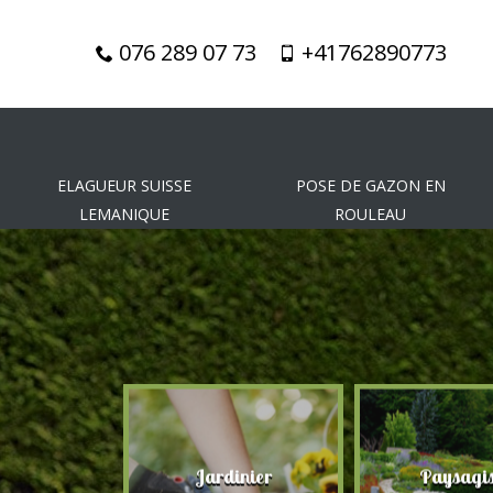
076 289 07 73
+41762890773
ELAGUEUR SUISSE
POSE DE GAZON EN
LEMANIQUE
ROULEAU
gueur
Jardinier
Paysagis