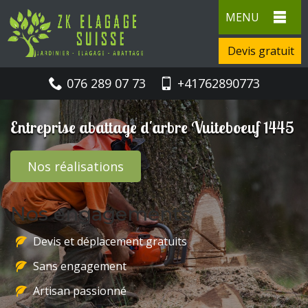
MENU
Devis gratuit
076 289 07 73
+41762890773
Entreprise abattage d'arbre Vuiteboeuf 1445
Nos réalisations
Nos engagements
Devis et déplacement gratuits
Sans engagement
Artisan passionné