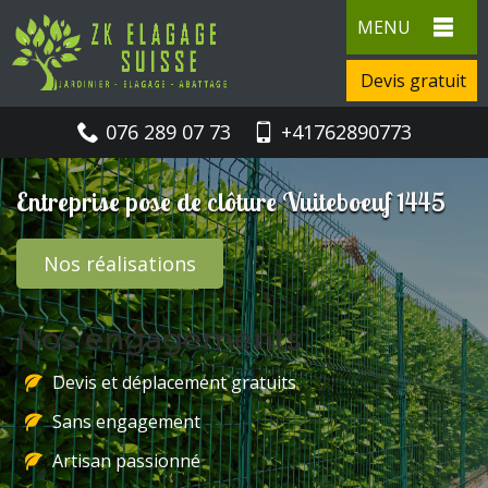
MENU
Devis gratuit
076 289 07 73
+41762890773
Entreprise pose de clôture Vuiteboeuf 1445
Nos réalisations
Nos engagements
Devis et déplacement gratuits
Sans engagement
Artisan passionné