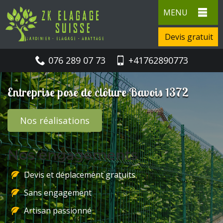
MENU
Devis gratuit
076 289 07 73
+41762890773
Entreprise pose de clôture Bavois 1372
Nos réalisations
Nos engagements
Devis et déplacement gratuits
Sans engagement
Artisan passionné