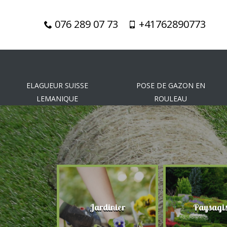
076 289 07 73
+41762890773
ELAGUEUR SUISSE
POSE DE GAZON EN
LEMANIQUE
ROULEAU
gueur
Jardinier
Paysagis