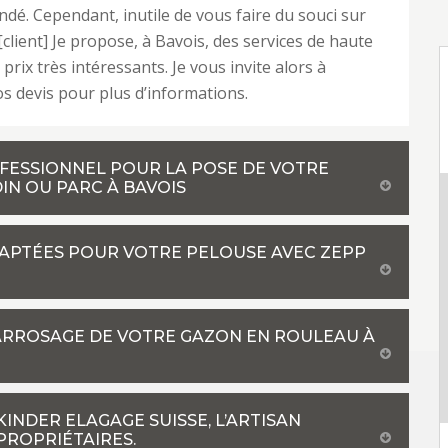
é. Cependant, inutile de vous faire du souci sur
 [client] Je propose, à Bavois, des services de haute
 prix très intéressants. Je vous invite alors à
 devis pour plus d’informations.
OFESSIONNEL POUR LA POSE DE VOTRE
N OU PARC À BAVOIS
DAPTÉES POUR VOTRE PELOUSE AVEC ZEPP
’ARROSAGE DE VOTRE GAZON EN ROULEAU À
INDER ELAGAGE SUISSE, L’ARTISAN
PROPRIÉTAIRES.