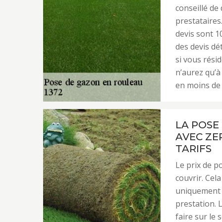
conseillé de
prestataires
devis sont 1
des devis dét
si vous rési
n’aurez qu’à
en moins de 
LA POSE
AVEC ZEP
TARIFS
Le prix de p
couvrir. Cel
uniquement s
prestation. L
faire sur le 