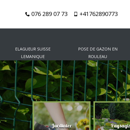
076 289 07 73
+41762890773
ELAGUEUR SUISSE
POSE DE GAZON EN
LEMANIQUE
ROULEAU
gueur
Jardinier
Paysagis