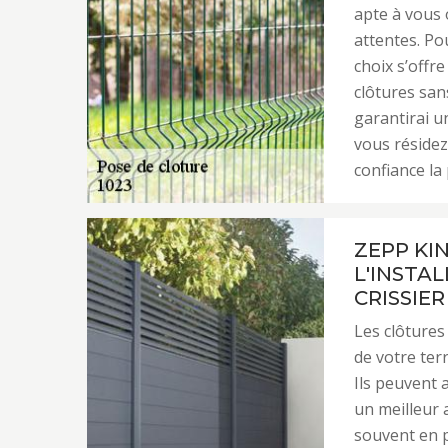
apte à vous 
attentes. Pou
choix s’offr
clôtures san
garantirai u
vous résidez
confiance la 
ZEPP KI
L'INSTA
CRISSIER
Les clôtures
de votre ter
Ils peuvent a
un meilleur 
souvent en pi