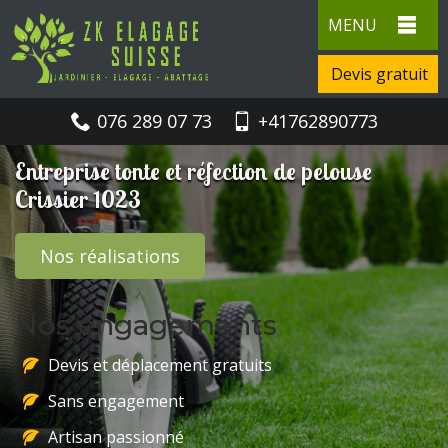
MENU
Devis gratuit
076 289 07 73
+41762890773
Entreprise tonte et réfection de pelouse
Crissier 1023
Nos réalisations
Nos engagements
Devis et déplacement gratuits
Sans engagement
Artisan passionné