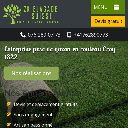
MENU
Devis gratuit
076 289 07 73
+41762890773
Entreprise pose de gazon en rouleau Croy
1322
Nos réalisations
Nos engagements
Devis et déplacement gratuits
Sans engagement
Artisan passionné