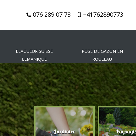
076 289 07 73
+41762890773
ELAGUEUR SUISSE
POSE DE GAZON EN
LEMANIQUE
ROULEAU
gueur
Jardinier
Paysagis