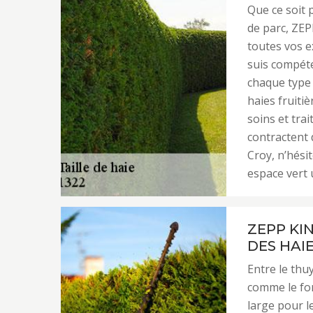
Que ce soit 
de parc, ZEP
toutes vos e
suis compéte
chaque type 
haies fruitiè
soins et tra
contractent 
Croy, n’hési
espace vert 
ZEPP KI
DES HAI
Entre le thuy
comme le for
large pour l