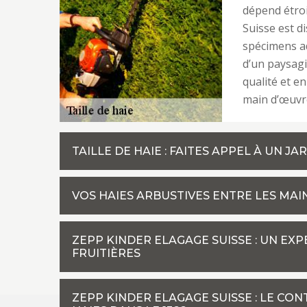
dépend étroi
Suisse est d
spécimens ad
d’un paysagi
qualité et e
main d’œuvre 
TAILLE DE HAIE : FAITES APPEL À UN J
VOS HAIES ARBUSTIVES ENTRE LES MAI
ZEPP KINDER ELAGAGE SUISSE : UN EXP
FRUITIÈRES
ZEPP KINDER ELAGAGE SUISSE : LE CON